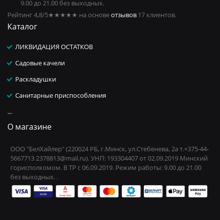
9.00 до 21.00 без выходных.
Рейтинг 4,8/5
★★★★★
на основе
отзывов
17
клиентов.
Каталог
ЛИКВИДАЦИЯ ОСТАТКОВ
Садовые качели
Раскладушки
Санитарные приспособления
...
О магазине
ООО "БелХайлер" (220024 РБ, г.Минск, ул.Стебенева, 2а т.+375-44-
5667713 2378813@mail.ru). УНП: 193304407 от 02.09.2019 Минский
горисполкомом. В ТР с 06.09.2019. Режим работы: 9.00 до 21.00
без выходных. .