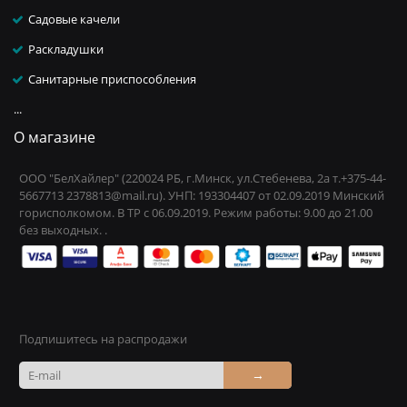
Садовые качели
Раскладушки
Санитарные приспособления
...
О магазине
ООО "БелХайлер" (220024 РБ, г.Минск, ул.Стебенева, 2а т.+375-44-
5667713 2378813@mail.ru). УНП: 193304407 от 02.09.2019 Минский
горисполкомом. В ТР с 06.09.2019. Режим работы: 9.00 до 21.00
без выходных. .
Подпишитесь на распродажи
→