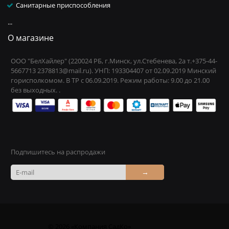
Санитарные приспособления
...
О магазине
ООО "БелХайлер" (220024 РБ, г.Минск, ул.Стебенева, 2а т.+375-44-
5667713 2378813@mail.ru). УНП: 193304407 от 02.09.2019 Минский
горисполкомом. В ТР с 06.09.2019. Режим работы: 9.00 до 21.00
без выходных. .
Подпишитесь на распродажи
→
© 2026 «Компания СадКо»