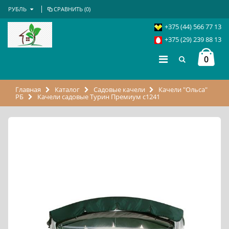
РУБЛЬ
СРАВНИТЬ (
0
)
+375 (44) 566 77 13
+375 (29) 239 88 13
0
Главная
Каталог
Садовые качели
Качели "Ольса"
РБ
Качели садовые Турин Премиум с1241