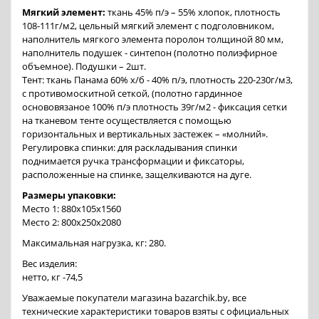
Мягкий элемент:
ткань 45% п/э – 55% хлопок, плотность
108-111г/м2, цельный мягкий элемент с подголовником,
наполнитель мягкого элемента поролон толщиной 80 мм,
наполнитель подушек - синтепон (полотно полиэфирное
объемное). Подушки – 2шт.
Тент: ткань Панама 60% х/б - 40% п/э, плотность 220-230г/м3,
с противомоскитной сеткой, (полотно гардинное
основовязаное 100% п/э плотность 39г/м2 - фиксация сетки
на тканевом тенте осуществляется с помощью
горизонтальных и вертикальных застежек – «молний».
Регулировка спинки: для раскладывания спинки
поднимается ручка трансформации и фиксаторы,
расположенные на спинке, защелкиваются на дуге.
Размеры упаковки:
Место 1: 880х105х1560
Место 2: 800х250х2080
Максимальная нагрузка, кг: 280.
Вес изделия:
нетто, кг -74,5
Уважаемые покупатели магазина bazarchik.by, все
технические характеристики товаров взяты с официальных