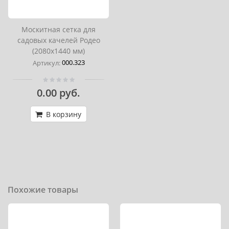
Москитная сетка для
садовых качелей Родео
(2080х1440 мм)
000.323
Артикул:
0.00 руб.
В корзину
Похожие товары