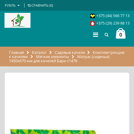
РУБЛЬ
СРАВНИТЬ (
0
)
+375 (44) 566 77 13
+375 (29) 239 88 13
0
Главная
Каталог
Садовые качели
Комплектующие
к качелям
Мягкие элементы
Матрас (сиденье)
1450х670 мм для качелей Бари с1478