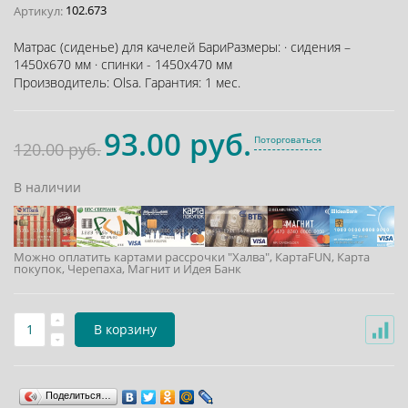
102.673
Артикул:
Матрас (сиденье) для качелей БариРазмеры: · сидения –
1450х670 мм · спинки - 1450х470 мм
Производитель:
Olsa
.
Гарантия:
1 мес.
93.00 руб.
Поторговаться
120.00 руб.
В наличии
Можно оплатить картами рассрочки "Халва", КартаFUN, Карта
покупок, Черепаха, Магнит и Идея Банк
В корзину
Поделиться…