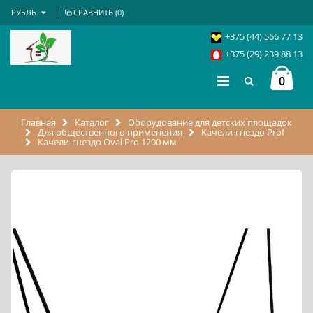
РУБЛЬ
СРАВНИТЬ (
0
)
+375 (44) 566 77 13
+375 (29) 239 88 13
0
Главная
Каталог
Оборудование для детских площадок
Для общественного применения
Качели-гнездо Prof
Качели-гнездо Oval Pro 1200 мм