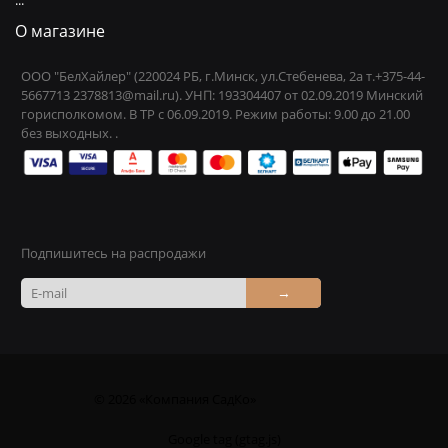
О магазине
ООО "БелХайлер" (220024 РБ, г.Минск, ул.Стебенева, 2а т.+375-44-
5667713 2378813@mail.ru). УНП: 193304407 от 02.09.2019 Минский
горисполкомом. В ТР с 06.09.2019. Режим работы: 9.00 до 21.00
без выходных. .
Подпишитесь на распродажи
→
© 2026 «Компания СадКо»
Google tag (gtag.js)