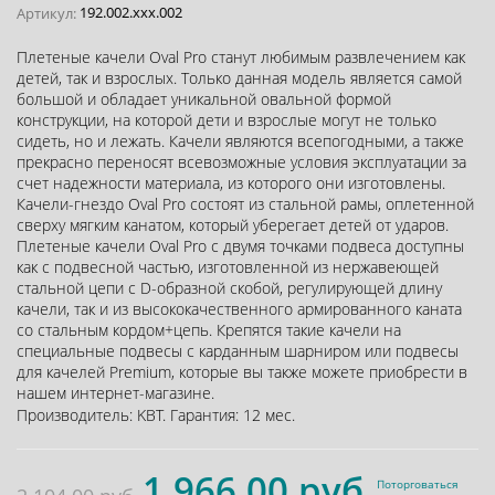
192.002.xxx.002
Артикул:
Плетеные качели Oval Pro станут любимым развлечением как
детей, так и взрослых. Только данная модель является самой
большой и обладает уникальной овальной формой
конструкции, на которой дети и взрослые могут не только
сидеть, но и лежать. Качели являются всепогодными, а также
прекрасно переносят всевозможные условия эксплуатации за
счет надежности материала, из которого они изготовлены.
Качели-гнездо Oval Pro состоят из стальной рамы, оплетенной
сверху мягким канатом, который уберегает детей от ударов.
Плетеные качели Oval Pro c двумя точками подвеса доступны
как с подвесной частью, изготовленной из нержавеющей
стальной цепи с D-образной скобой, регулирующей длину
качели, так и из высококачественного армированного каната
со стальным кордом+цепь. Крепятся такие качели на
специальные подвесы с карданным шарниром или подвесы
для качелей Premium, которые вы также можете приобрести в
нашем интернет-магазине.
Производитель:
KBT
.
Гарантия:
12 мес.
1 966.00 руб.
Поторговаться