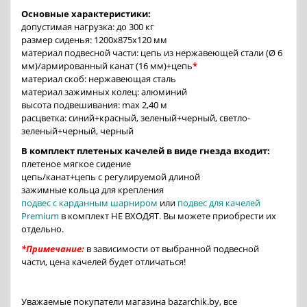
Основные характеристики:
допустимая нагрузка: до 300 кг
размер сиденья: 1200x875x120 мм
материал подвесной части: цепь из нержавеющей стали (Ø 6
мм)/армированный канат (16 мм)+цепь
*
материал скоб: нержавеющая сталь
материал зажимных колец: алюминий
высота подвешивания: max 2,40 м
расцветка: синий+красный, зеленый+черный, светло-
зеленый+черный, черный
В комплект плетеных качелей в виде гнезда входит:
плетеное мягкое сидение
цепь/канат+цепь с регулируемой длиной
зажимные кольца для крепления
подвес с карданным шарниром
или
подвес для качелей
Premium
в комплект НЕ ВХОДЯТ. Вы можете приобрести их
отдельно.
*Примечание:
в зависимости от выбранной подвесной
части, цена качелей будет отличаться!
Уважаемые покупатели магазина bazarchik.by, все