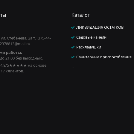
кты
Каталог
ЛИКВИДАЦИЯ ОСТАТКОВ
Садовые качели
 ул. Стебенева, 2а т.+375-44-
 2378813@mail.ru
Раскладушки
мя работы:
Санитарные приспособления
 до 21.00 без выходных.
4,8/5
★★★★★
на основе
...
17
клиентов.