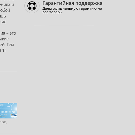
Гарантийная поддержка
ениях и
Даем официальную гарантию на
любой
все товары.
ишь
кие
ия – это
такие
ей. Тем
з 11
пок,