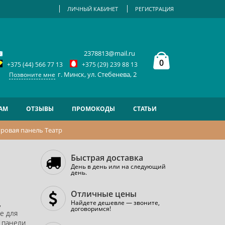
ЛИЧНЫЙ КАБИНЕТ
РЕГИСТРАЦИЯ
2378813@mail.ru
0
+375 (44) 566 77 13
+375 (29) 239 88 13
г. Минск, ул. Стебенева, 2
Позвоните мне
АМ
ОТЗЫВЫ
ПРОМОКОДЫ
СТАТЬИ
ровая панель Театр
Быстрая доставка
День в день или на следующий
день.
Отличные цены
Найдете дешевле — звоните,
,
договоримся!
е для
е панели