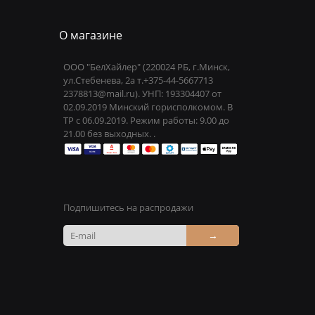
О магазине
ООО "БелХайлер" (220024 РБ, г.Минск,
ул.Стебенева, 2а т.+375-44-5667713
2378813@mail.ru). УНП: 193304407 от
02.09.2019 Минский горисполкомом. В
ТР с 06.09.2019. Режим работы: 9.00 до
21.00 без выходных. .
Подпишитесь на распродажи
→