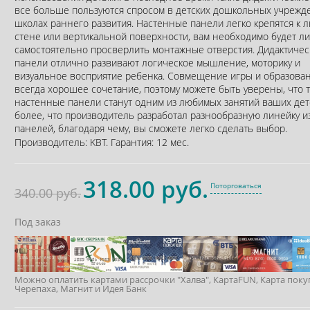
все больше пользуются спросом в детских дошкольных учрежд
школах раннего развития. Настенные панели легко крепятся к 
стене или вертикальной поверхности, вам необходимо будет л
самостоятельно просверлить монтажные отверстия. Дидактичес
панели отлично развивают логическое мышление, моторику и
визуальное восприятие ребенка. Совмещение игры и образован
всегда хорошее сочетание, поэтому можете быть уверены, что 
настенные панели станут одним из любимых занятий ваших дет
более, что производитель разработал разнообразную линейку и
панелей, благодаря чему, вы сможете легко сделать выбор.
Производитель:
KBT
.
Гарантия:
12 мес.
318.00 руб.
Поторговаться
340.00 руб.
Под заказ
Можно оплатить картами рассрочки "Халва", КартаFUN, Карта поку
Черепаха, Магнит и Идея Банк