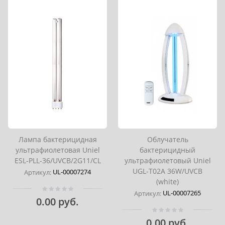
Лампа бактерицидная
Облучатель
ультрафиолетовая Uniel
бактерицидный
ESL-PLL-36/UVCB/2G11/CL
ультрафиолетовый Uniel
UGL-T02A 36W/UVCB
UL-00007274
Артикул:
(white)
UL-00007265
Артикул:
0.00 руб.
0.00 руб.