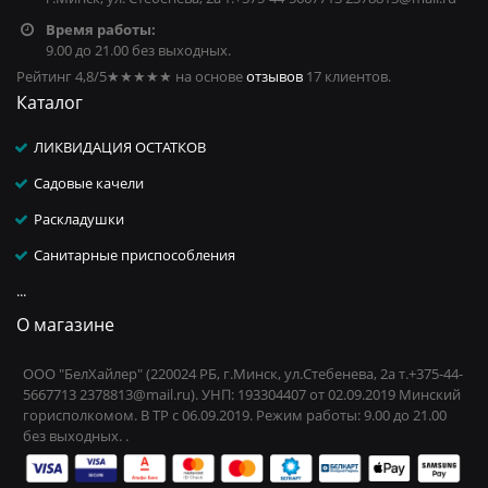
Время работы:
9.00 до 21.00 без выходных.
Рейтинг 4,8/5
★★★★★
на основе
отзывов
17
клиентов.
Каталог
ЛИКВИДАЦИЯ ОСТАТКОВ
Садовые качели
Раскладушки
Санитарные приспособления
...
О магазине
ООО "БелХайлер" (220024 РБ, г.Минск, ул.Стебенева, 2а т.+375-44-
5667713 2378813@mail.ru). УНП: 193304407 от 02.09.2019 Минский
горисполкомом. В ТР с 06.09.2019. Режим работы: 9.00 до 21.00
без выходных. .