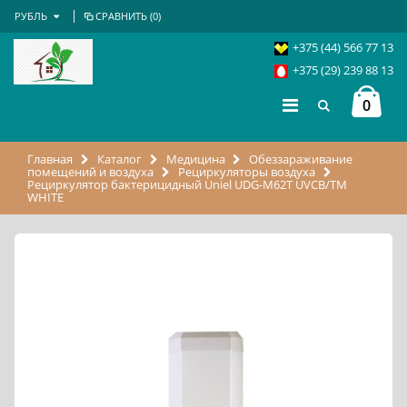
РУБЛЬ
СРАВНИТЬ (
0
)
+375 (44) 566 77 13
+375 (29) 239 88 13
0
Главная
Каталог
Медицина
Обеззараживание
помещений и воздуха
Рециркуляторы воздуха
Рециркулятор бактерицидный Uniel UDG-M62T UVCB/TM
WHITE