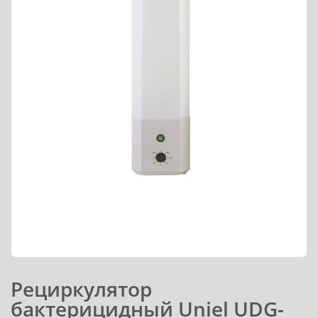
Рециркулятор
бактерицидный Uniel UDG-