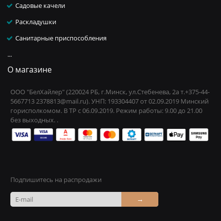
Садовые качели
Раскладушки
Санитарные приспособления
...
О магазине
ООО "БелХайлер" (220024 РБ, г.Минск, ул.Стебенева, 2а т.+375-44-
5667713 2378813@mail.ru). УНП: 193304407 от 02.09.2019 Минский
горисполкомом. В ТР с 06.09.2019. Режим работы: 9.00 до 21.00
без выходных. .
Подпишитесь на распродажи
→