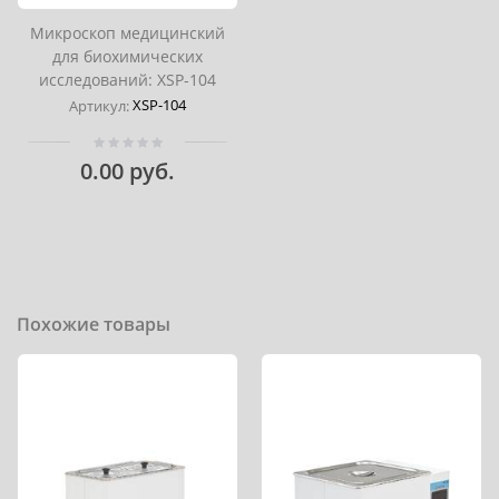
Микроскоп медицинский
для биохимических
исследований: XSP-104
XSP-104
Артикул:
0.00 руб.
Похожие товары