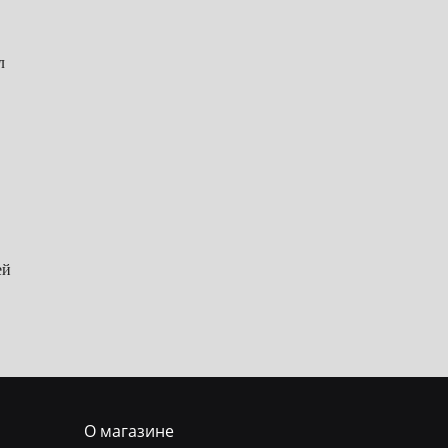
л
ей
О магазине