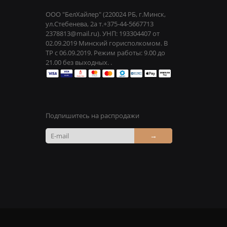
ООО "БелХайлер" (220024 РБ, г.Минск,
ул.Стебенева, 2а т.+375-44-5667713
2378813@mail.ru). УНП: 193304407 от
02.09.2019 Минский горисполкомом. В
ТР с 06.09.2019. Режим работы: 9.00 до
21.00 без выходных. .
Подпишитесь на распродажи
→