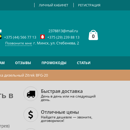
ЛИЧНЫЙ КАБИНЕТ
РЕГИСТРАЦИЯ
2378813@mail.ru
0
+375 (44) 566 77 13
+375 (29) 239 88 13
г. Минск, ул. Стебенева, 2
Позвоните мне
АМ
ОТЗЫВЫ
ПРОМОКОДЫ
СТАТЬИ
а дизельный Zitrek BFG-20
Быстрая доставка
ть в
День в день или на следующий
день.
Отличные цены
Найдете дешевле — звоните,
договоримся!
грев)