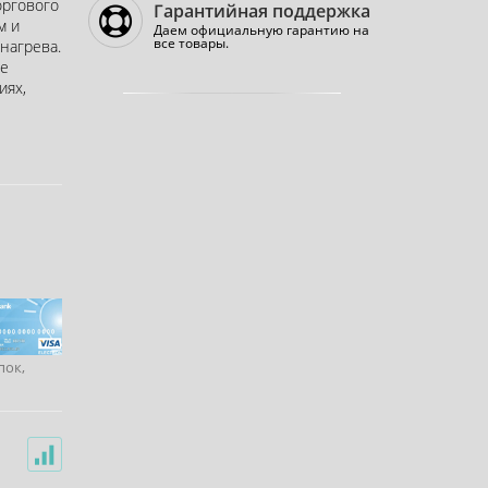
оргового
Гарантийная поддержка
м и
Даем официальную гарантию на
все товары.
нагрева.
ие
иях,
пок,