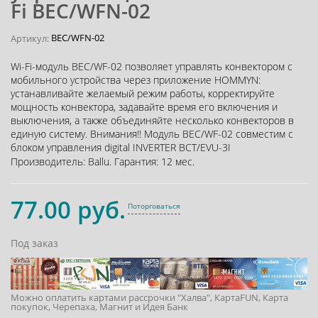
Fi BEC/WFN-02
BEC/WFN-02
Артикул:
Wi-Fi-модуль BEC/WF-02 позволяет управлять конвектором с
мобильного устройства через приложение HOMMYN:
устанавливайте желаемый режим работы, корректируйте
мощность конвектора, задавайте время его включения и
выключения, а также объединяйте несколько конвекторов в
единую систему. Внимания!! Модуль BEC/WF-02 совместим с
блоком управления digital INVERTER BCT/EVU-3I
Производитель:
Ballu
.
Гарантия:
12 мес.
77.00 руб.
Поторговаться
Под заказ
Можно оплатить картами рассрочки "Халва", КартаFUN, Карта
покупок, Черепаха, Магнит и Идея Банк