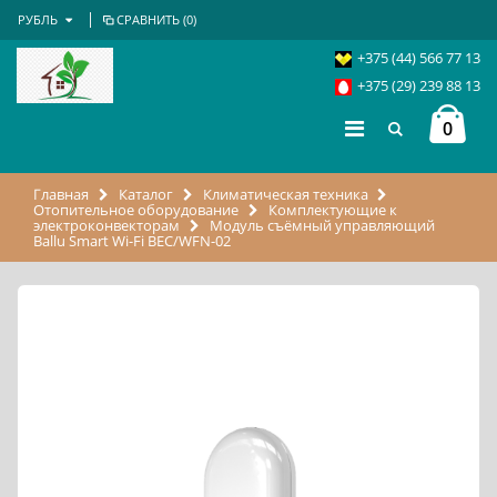
РУБЛЬ
СРАВНИТЬ (
0
)
+375 (44) 566 77 13
+375 (29) 239 88 13
0
Главная
Каталог
Климатическая техника
Отопительное оборудование
Комплектующие к
электроконвекторам
Модуль съёмный управляющий
Ballu Smart Wi-Fi BEC/WFN-02