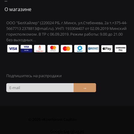
О магазине
ООО "БелХайлер" (220024 РБ, г.Минск, ул.Стебенева, 2а т.+375-44-
5667713 2378813@mail.ru). УНП: 193304407 от 02.09.2019 Минский
горисполкомом. В ТР с 06.09.2019. Режим работы: 9.00 до 21.00
без выходных. .
Подпишитесь на распродажи
→
© 2026 «Компания СадКо»
Google tag (gtag.js)