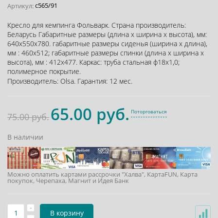
с565/91
Артикул:
Кресло для кемпинга Фольварк. Страна производитель:
Беларусь Габаритные размеры (длина х ширина х высота), мм:
640х550х780. габаритные размеры сиденья (ширина х длина),
мм : 460х512; габаритные размеры спинки (длина х ширина х
высота), мм : 412х477. Каркас: труба стальная ф18х1,0;
полимерное покрытие.
Производитель:
Olsa
.
Гарантия:
12 мес.
65.00 руб.
Поторговаться
75.00 руб.
В наличии
Можно оплатить картами рассрочки "Халва", КартаFUN, Карта
покупок, Черепаха, Магнит и Идея Банк
В корзину