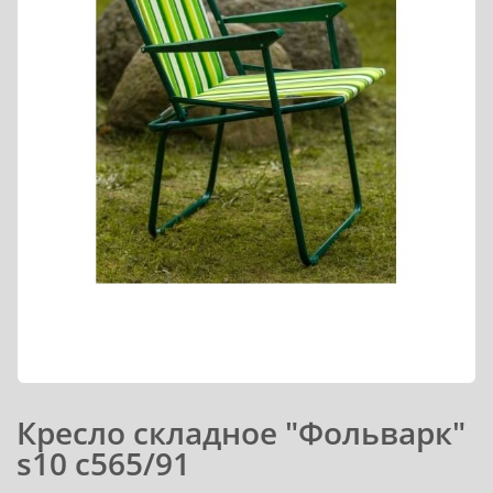
Кресло складное "Фольварк"
s10 с565/91