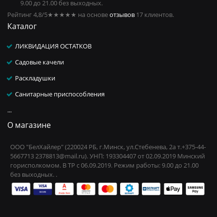
9.00 до 21.00 без выходных.
Рейтинг 4,8/5
★★★★★
на основе
отзывов
17
клиентов.
Каталог
ЛИКВИДАЦИЯ ОСТАТКОВ
Садовые качели
Раскладушки
Санитарные приспособления
...
О магазине
ООО "БелХайлер" (220024 РБ, г.Минск, ул.Стебенева, 2а т.+375-44-
5667713 2378813@mail.ru). УНП: 193304407 от 02.09.2019 Минский
горисполкомом. В ТР с 06.09.2019. Режим работы: 9.00 до 21.00
без выходных. .