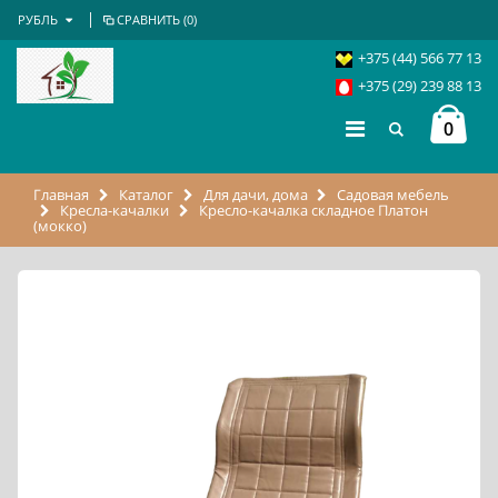
РУБЛЬ
СРАВНИТЬ (
0
)
+375 (44) 566 77 13
+375 (29) 239 88 13
0
Главная
Каталог
Для дачи, дома
Садовая мебель
Кресла-качалки
Кресло-качалка складное Платон
(мокко)