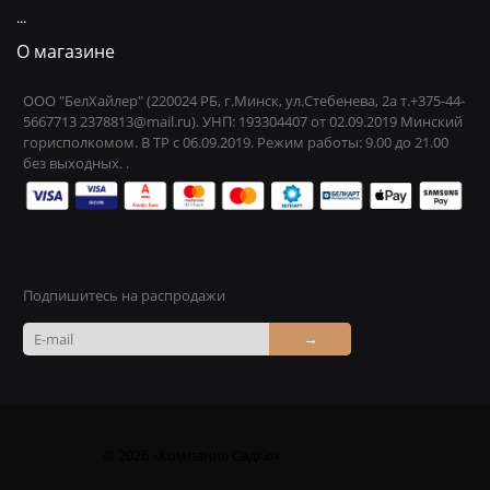
...
О магазине
ООО "БелХайлер" (220024 РБ, г.Минск, ул.Стебенева, 2а т.+375-44-
5667713 2378813@mail.ru). УНП: 193304407 от 02.09.2019 Минский
горисполкомом. В ТР с 06.09.2019. Режим работы: 9.00 до 21.00
без выходных. .
Подпишитесь на распродажи
→
© 2026 «Компания СадКо»