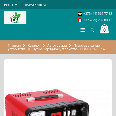
РУБЛЬ
СРАВНИТЬ (
0
)
+375 (44) 566 77 13
+375 (29) 239 88 13
0
Главная
Каталог
Автотовары
Пуско-зарядные
устройства
Пуско-Зарядное устройство FUBAG FORCE 140